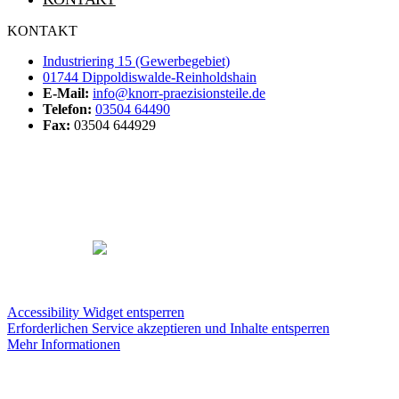
KONTAKT
Industriering 15 (Gewerbegebiet)
01744 Dippoldiswalde-Reinholdshain
E-Mail:
info@knorr-praezisionsteile.de
Telefon:
03504 64490
Fax:
03504 644929
©
2026 KNORR Präzisionsteile
IMPRESSUM
|
DATENSCHUTZ
|
BARRIEREFREIHEIT
Developed by
VOLLBLUT
Accessibility Widget entsperren
Erforderlichen Service akzeptieren und Inhalte entsperren
Mehr Informationen