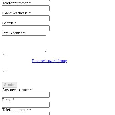
Telefonnummer
*
E-Mail-Adresse
*
Betreff
*
Ihre Nachricht
Ich akzeptiere die
Datenschutzerklärung
von KNORR
Präzisionsteile GmbH
Ich stimme der Nutzung meiner Daten für die Kontaktaufnahme
bzgl. meines Anliegens zu
Senden
Ansprechpartner
*
Firma
*
Telefonnummer
*